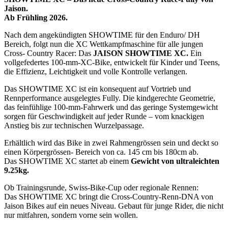
Jaison.
Ab Frühling 2026.
Nach dem angekündigten SHOWTIME für den Enduro/ DH
Bereich, folgt nun die XC Wettkampfmaschine für alle jungen
Cross- Country Racer: Das
JAISON SHOWTIME XC.
Ein
vollgefedertes 100-mm-XC-Bike, entwickelt für Kinder und Teens,
die Effizienz, Leichtigkeit und volle Kontrolle verlangen.
Das SHOWTIME XC ist ein konsequent auf Vortrieb und
Rennperformance ausgelegtes Fully. Die kindgerechte Geometrie,
das feinfühlige 100-mm-Fahrwerk und das geringe Systemgewicht
sorgen für Geschwindigkeit auf jeder Runde – vom knackigen
Anstieg bis zur technischen Wurzelpassage.
Erhältlich wird das Bike in zwei Rahmengrössen sein und deckt so
einen Körpergrössen- Bereich von ca. 145 cm bis 180cm ab.
Das SHOWTIME XC startet ab einem
Gewicht von ultraleichten
9.25kg.
Ob Trainingsrunde, Swiss-Bike-Cup oder regionale Rennen:
Das SHOWTIME XC bringt die Cross-Country-Renn-DNA von
Jaison Bikes auf ein neues Niveau. Gebaut für junge Rider, die nicht
nur mitfahren, sondern vorne sein wollen.