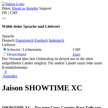
Bikes
About us
Insights
Support
DE | CHF
Wähle deine Sprache und Lieferort
Sprache
Deutsch
Französisch
Englisch
Italienisch
Lieferort
Schweiz / Lichtenstein
CHF
Deutschland
Euro
Der Versand über den Onlineshop ist derzeit nur in die oben
aufgeführten Länder möglich. Für andere Länder nutze bitte unser
Kontaktformular.
0
Aktuelles
Jaison SHOWTIME XC
SHOWTIME XC – Das neue Cross-Country Race-Fully von