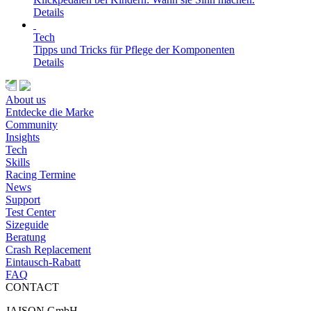
Details
Tech
Tipps und Tricks für Pflege der Komponenten
Details
About us
Entdecke die Marke
Community
Insights
Tech
Skills
Racing Termine
News
Support
Test Center
Sizeguide
Beratung
Crash Replacement
Eintausch-Rabatt
FAQ
CONTACT
JAISON GmbH