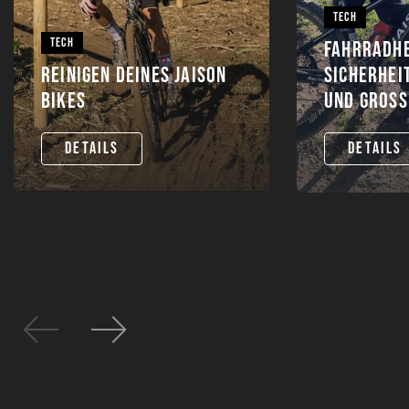
TECH
TECH
FAHRRADH
REINIGEN DEINES JAISON
SICHERHEI
BIKES
UND GROSS
DETAILS
DETAILS