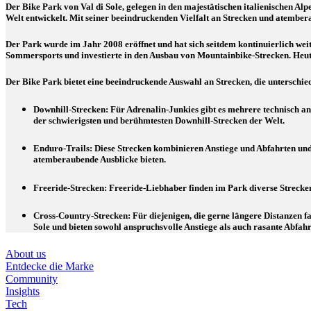
Der Bike Park von Val di Sole, gelegen in den majestätischen italienischen Alp
Welt entwickelt. Mit seiner beeindruckenden Vielfalt an Strecken und atembe
Der Park wurde im Jahr 2008 eröffnet und hat sich seitdem kontinuierlich wei
Sommersports und investierte in den Ausbau von Mountainbike-Strecken. He
Der Bike Park bietet eine beeindruckende Auswahl an Strecken, die unterschi
Downhill-Strecken: Für Adrenalin-Junkies gibt es mehrere technisch ans
der schwierigsten und berühmtesten Downhill-Strecken der Welt.
Enduro-Trails: Diese Strecken kombinieren Anstiege und Abfahrten und
atemberaubende Ausblicke bieten.
Freeride-Strecken: Freeride-Liebhaber finden im Park diverse Strecken
Cross-Country-Strecken: Für diejenigen, die gerne längere Distanzen f
Sole und bieten sowohl anspruchsvolle Anstiege als auch rasante Abfahr
About us
Entdecke die Marke
Community
Insights
Tech