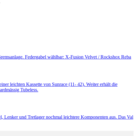
i
 Bremsanlage. Federgabel wählbar: X-Fusion Velvet / Rockshox Reba
er leichten Kassette von Sunrace (11- 42). Weiter erhält die
ardmässig Tubeless.
tel, Lenker und Tretlager nochmal leichtere Komponenten aus. Das Val