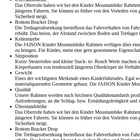
Das Oberrohr haben wir bei den Kinder Mountainbike Rahmen we
jüngeren Fahrern. Sie können so früher von den Vorteilen von 
Sicherheit steigt.
Bottom Bracket Drop
Die Tretlagerabsenkung beeinflusst das Fahrverhalten von F
erhöht. Das heisst, der Abstand zwischen Boden und Tretlager is
Kettenstrebe
Die JAISON Kinder Mountainbike Rahmen verfügen über eine ve
zu bringen. Für Kinder, meist eine gern genommene Eigenschaf
Sitzposition
Kurze Steuerrohre und kleine Stack- to- Reach Werte machen u
Körperbauten von tendenziell längerem Oberkörper im Verhältn
Gewicht
Eines der wichtigsten Merkmale eines Kinderfahrrades. Egal 
materialsparenden Geometrie gebaut. Die JAISON Kinder Mou
Qualität
Unsere Rahmen werden nach höchsten Qualitätsstandards produz
Anforderungen, an die Schlag- bzw. Ermüdungsfestigkeit und 
Überstandshöhe
Das Oberrohr haben wir bei den Kinder Mountainbike Rahmen we
jüngeren Fahrern. Sie können so früher von den Vorteilen von 
Sicherheit steigt.
Bottom Bracket Drop
Die Tretlagerabsenkung beeinflusst das Fahrverhalten von F