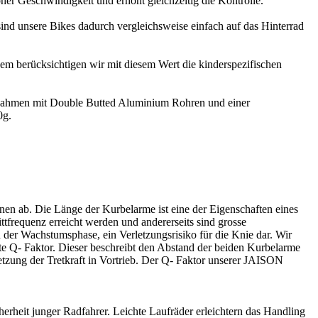
hoher Geschwindigkeit und erhöht gleichzeitig die Kontrolle.
nd unsere Bikes dadurch vergleichsweise einfach auf das Hinterrad
m berücksichtigen wir mit diesem Wert die kinderspezifischen
e Rahmen mit Double Butted Aluminium Rohren und einer
0g.
nen ab. Die Länge der Kurbelarme ist eine der Eigenschaften eines
ittfrequenz erreicht werden und andererseits sind grosse
der Wachstumsphase, ein Verletzungsrisiko für die Knie dar. Wir
te Q- Faktor. Dieser beschreibt den Abstand der beiden Kurbelarme
tzung der Tretkraft in Vortrieb. Der Q- Faktor unserer JAISON
herheit junger Radfahrer. Leichte Laufräder erleichtern das Handling