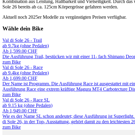
Kombination aus Leistung, Haltbarkeit und Vielseitigkeit. Durch das 
Sole 26 bereits ab ca. 125cm Körpergrösse gefahren werden.
Aktuell noch 2025er Modelle zu vergünstigten Preisen verfügbar.
Wähle dein Bike
Val di Sole 26 - Trail
ab 9.7kg (ohne Pedalen)
Ab
1,599.00
CHF
Die Ausführung Trail, bestücken wir mit einer 11- fach Shimano De
zum Bike
Val di Sole 26 - Race
ab 9.4kg (ohne Pedalen)
Ab
1,699.00
CHF
Der Name ist Programm. Die Ausführung Race ist ausgestattet mit ein
Ausführung Race eine extrem kräftige Magura MT4 Carbotecture Disc
zum Bike
Val di Sole 26 - Race SL
ab 9.15 kg (ohne Pedalen)
Ab
1,949.00
CHF
Wie es der Name SL schon andeutet; diese Ausführung ist Superlight.
di Sole 26, in der Top- Ausstattung, gehört damit zu den leichtesten
zum Bike