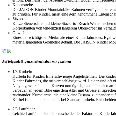
erhöht. Das heisst, der Abstand zwischen Boden und Tretlager is
Kettenstrebe
Die JAISON Kinder Mountainbike Rahmen verfügen über eine ve
zu bringen. Für Kinder, meist eine gern genommene Eigenschaf
Sitzposition
Kurze Steuerrohre und kleine Stack- to- Reach Werte machen u
Körperbauten von tendenziell längerem Oberkörper im Verhältn
Gewicht
Eines der wichtigsten Merkmale eines Kinderfahrrades. Egal 
materialsparenden Geometrie gebaut. Die JAISON Kinder Mou
Auf folgende Eigenschaften haben wir geachtet:
1/3
Kurbeln
Kurbeln für Kinder. Eine schwierige Angelegenheit. Die kinder
Kinder Fahrrades, die oft vernachlässigt wird. Leider sind oft v
Neigungswinkel in den Kurven unmöglich, da die Pedalen am Bod
verbauen an jedem Bike eine dem Alter und Grösse entsprechen
zueinander. Kurbelarme, die eine kleine Distanz zueinander a
Kurbel ist deutlich kleiner als bei Standardkurbeln. Entscheiden
2/3
Laufräder
Leichte Laufräder sind ein entscheidender Faktor bei Kinderfahr