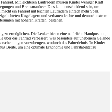
s Fahrrad. Mit leichteren Laufrädern müssen Kinder weniger Kraft
bewegungen und Bremsmanöver. Dies kann entscheidend sein, um
h macht ein Fahrrad mit leichten Laufrädern einfach mehr Spaß.
elgedichteten Kugellagern und verbauen leichte und dennoch extrem
rderungen mit höheren Kräften, bestehen.
 zu ermöglichen. Die Lenker bieten eine natürliche Handposition,
lle über das Fahrrad verbessert, was besonders auf unebenem Gelände
gserscheinungen vorzubeugen, wodurch das Fahrerlebnis für Kinder
ug Breite, um eine optimale Ergonomie und Fahrstabilität zu