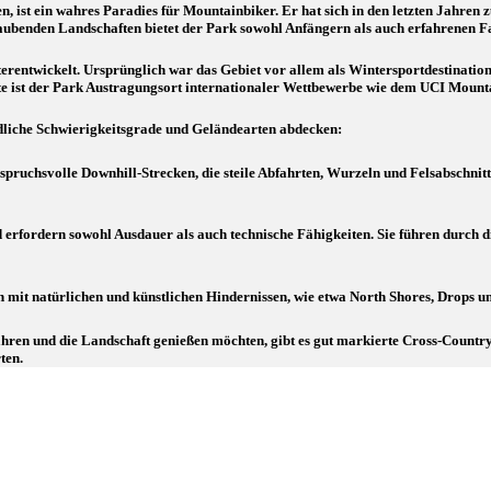
en, ist ein wahres Paradies für Mountainbiker. Er hat sich in den letzten Jahren
raubenden Landschaften bietet der Park sowohl Anfängern als auch erfahrenen F
terentwickelt. Ursprünglich war das Gebiet vor allem als Wintersportdestinatio
ute ist der Park Austragungsort internationaler Wettbewerbe wie dem UCI Mou
edliche Schwierigkeitsgrade und Geländearten abdecken:
pruchsvolle Downhill-Strecken, die steile Abfahrten, Wurzeln und Felsabschnitt
 erfordern sowohl Ausdauer als auch technische Fähigkeiten. Sie führen durch 
 mit natürlichen und künstlichen Hindernissen, wie etwa North Shores, Drops u
ahren und die Landschaft genießen möchten, gibt es gut markierte Cross-Country
ten.