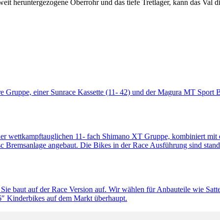
weit heruntergezogene Oberrohr und das tiefe Tretlager, kann das Val d
ore Gruppe, einer Sunrace Kassette (11- 42) und der Magura MT Sport
er wettkampftauglichen 11- fach Shimano XT Gruppe, kombiniert mit ein
 Bremsanlage angebaut. Die Bikes in der Race Ausführung sind stand
 Sie baut auf der Race Version auf. Wir wählen für Anbauteile wie Sat
 26″ Kinderbikes auf dem Markt überhaupt.