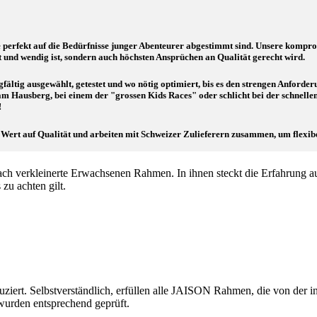
ie perfekt auf die Bedürfnisse junger Abenteurer abgestimmt sind. Unsere kompr
t und wendig ist, sondern auch höchsten Ansprüchen an Qualität gerecht wird.
rgfältig ausgewählt, getestet und wo nötig optimiert, bis es den strengen Anforde
am Hausberg, bei einem der "grossen Kids Races" oder schlicht bei der schnelle
!
ert auf Qualität und arbeiten mit Schweizer Zulieferern zusammen, um flexibel
h verkleinerte Erwachsenen Rahmen. In ihnen steckt die Erfahrung a
zu achten gilt.
iert. Selbstverständlich, erfüllen alle JAISON Rahmen, die von der 
wurden entsprechend geprüft.