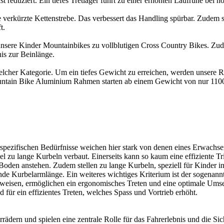
t reduziert. Ein tiefes Tretlager führt zu einer erhöhten Laufruhe bei 
rkürzte Kettenstrebe. Das verbessert das Handling spürbar. Zudem si
t.
nsere Kinder Mountainbikes zu vollblutigen Cross Country Bikes. Zude
is zur Beinlänge.
welcher Kategorie. Um ein tiefes Gewicht zu erreichen, werden unser
ntain Bike Aluminium Rahmen starten ab einem Gewicht von nur 110
spezifischen Bedürfnisse weichen hier stark von denen eines Erwachse
iel zu lange Kurbeln verbaut. Einerseits kann so kaum eine effiziente Tr
en anstehen. Zudem stellen zu lange Kurbeln, speziell für Kinder in 
de Kurbelarmlänge. Ein weiteres wichtiges Kriterium ist der sogenann
ufweisen, ermöglichen ein ergonomisches Treten und eine optimale Umse
d für ein effizientes Treten, welches Spass und Vortrieb erhöht.
rädern und spielen eine zentrale Rolle für das Fahrerlebnis und die Sic