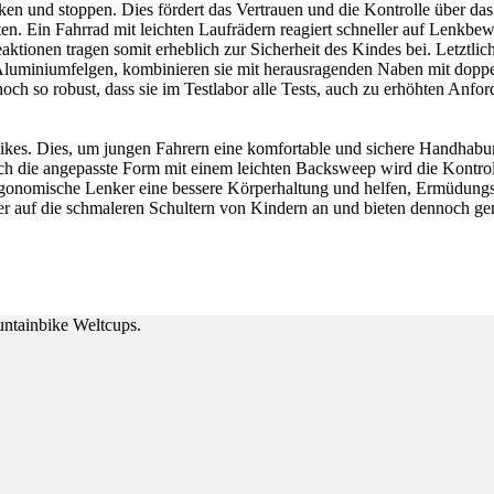
ken und stoppen. Dies fördert das Vertrauen und die Kontrolle über da
en. Ein Fahrrad mit leichten Laufrädern reagiert schneller auf Lenk
ktionen tragen somit erheblich zur Sicherheit des Kindes bei. Letztlic
 Aluminiumfelgen, kombinieren sie mit herausragenden Naben mit dopp
noch so robust, dass sie im Testlabor alle Tests, auch zu erhöhten Anfo
kes. Dies, um jungen Fahrern eine komfortable und sichere Handhabung
ch die angepasste Form mit einem leichten Backsweep wird die Kontro
 ergonomische Lenker eine bessere Körperhaltung und helfen, Ermüdun
 auf die schmaleren Schultern von Kindern an und bieten dennoch gen
ntainbike Weltcups.