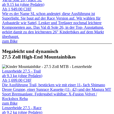
ab 9.15 kg (ohne Pedalen)
Ab
1,949.00
CHF
Wie es der Name SL schon andeutet; diese Ausführung ist
Superlight. Sie baut auf der Race Version auf. Wir wählen für
Anbauteile wie Sattel, Lenker und Tretlager nochmal leichtere
Komponenten aus. Das Val di Sole 26, in der Top- Ausstattung,
gehört damit zu den leichtesten 26″ Kinderbikes auf dem Markt
überhaupt.
zum Bike
Megaleicht und dynamisch
27.5 Zoll High-End Mountainbikes
Lenzerheide 27.5 - Trail
ab 9.3 kg (ohne Pedalen)
Ab
1,699.00
CHF
Die Ausführung Trail, bestücken wir mit einer 11- fach Shimano
Deore Gruppe, einer Sunrace Kassette (11- 42) und der Magura MT
Sport Bremsanlage. Federgabel wählbar: X-Fusion Velvet /
Rockshox Reba
zum Bike
Lenzerheide 27.5 - Race
ab 9.2 kg (ohne Pedalen)