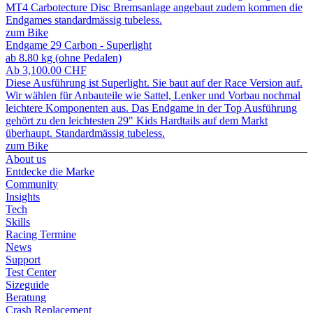
MT4 Carbotecture Disc Bremsanlage angebaut zudem kommen die
Endgames standardmässig tubeless.
zum Bike
Endgame 29 Carbon - Superlight
ab 8.80 kg (ohne Pedalen)
Ab
3,100.00
CHF
Diese Ausführung ist Superlight. Sie baut auf der Race Version auf.
Wir wählen für Anbauteile wie Sattel, Lenker und Vorbau nochmal
leichtere Komponenten aus. Das Endgame in der Top Ausführung
gehört zu den leichtesten 29" Kids Hardtails auf dem Markt
überhaupt. Standardmässig tubeless.
zum Bike
About us
Entdecke die Marke
Community
Insights
Tech
Skills
Racing Termine
News
Support
Test Center
Sizeguide
Beratung
Crash Replacement