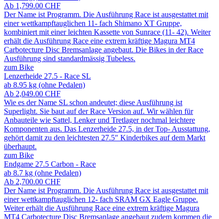
Ab
1,799.00
CHF
Der Name ist Programm. Die Ausführung Race ist ausgestattet mit
einer wettkampftauglichen 11- fach Shimano XT Gruppe,
kombiniert mit einer leichten Kassette von Sunrace (11- 42). Weiter
erhält die Ausführung Race eine extrem kräftige Magura MT4
Carbotecture Disc Bremsanlage angebaut. Die Bikes in der Race
Ausführung sind standardmässig Tubeless.
zum Bike
Lenzerheide 27.5 - Race SL
ab 8.95 kg (ohne Pedalen)
Ab
2,049.00
CHF
Wie es der Name SL schon andeutet; diese Ausführung ist
Superlight. Sie baut auf der Race Version auf. Wir wählen für
Anbauteile wie Sattel, Lenker und Tretlager nochmal leichtere
Komponenten aus. Das Lenzerheide 27.5, in der Top- Ausstattung,
gehört damit zu den leichtesten 27.5″ Kinderbikes auf dem Markt
überhaupt.
zum Bike
Endgame 27.5 Carbon - Race
ab 8.7 kg (ohne Pedalen)
Ab
2,700.00
CHF
Der Name ist Programm. Die Ausführung Race ist ausgestattet mit
einer wettkampftauglichen 12- fach SRAM GX Eagle Gruppe.
Weiter erhält die Ausführung Race eine extrem kräftige Magura
MT4 Carbotecture Disc Bremsanlage angebaut zudem kommen die