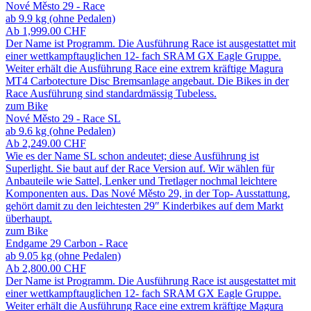
Nové Město 29 - Race
ab 9.9 kg (ohne Pedalen)
Ab
1,999.00
CHF
Der Name ist Programm. Die Ausführung Race ist ausgestattet mit
einer wettkampftauglichen 12- fach SRAM GX Eagle Gruppe.
Weiter erhält die Ausführung Race eine extrem kräftige Magura
MT4 Carbotecture Disc Bremsanlage angebaut. Die Bikes in der
Race Ausführung sind standardmässig Tubeless.
zum Bike
Nové Město 29 - Race SL
ab 9.6 kg (ohne Pedalen)
Ab
2,249.00
CHF
Wie es der Name SL schon andeutet; diese Ausführung ist
Superlight. Sie baut auf der Race Version auf. Wir wählen für
Anbauteile wie Sattel, Lenker und Tretlager nochmal leichtere
Komponenten aus. Das Nové Město 29, in der Top- Ausstattung,
gehört damit zu den leichtesten 29″ Kinderbikes auf dem Markt
überhaupt.
zum Bike
Endgame 29 Carbon - Race
ab 9.05 kg (ohne Pedalen)
Ab
2,800.00
CHF
Der Name ist Programm. Die Ausführung Race ist ausgestattet mit
einer wettkampftauglichen 12- fach SRAM GX Eagle Gruppe.
Weiter erhält die Ausführung Race eine extrem kräftige Magura