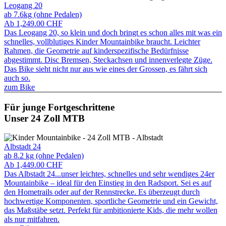
Leogang 20
ab 7.6kg (ohne Pedalen)
Ab
1,249.00
CHF
Das Leogang 20, so klein und doch bringt es schon alles mit was ein
schnelles, vollblutiges Kinder Mountainbike braucht. Leichter
Rahmen, die Geometrie auf kinderspezifische Bedürfnisse
abgestimmt. Disc Bremsen, Steckachsen und innenverlegte Züge.
Das Bike sieht nicht nur aus wie eines der Grossen, es fährt sich
auch so.
zum Bike
Für junge Fortgeschrittene
Unser 24 Zoll MTB
Albstadt 24
ab 8.2 kg (ohne Pedalen)
Ab
1,449.00
CHF
Das Albstadt 24...unser leichtes, schnelles und sehr wendiges 24er
Mountainbike – ideal für den Einstieg in den Radsport. Sei es auf
den Hometrails oder auf der Rennstrecke. Es überzeugt durch
hochwertige Komponenten, sportliche Geometrie und ein Gewicht,
das Maßstäbe setzt. Perfekt für ambitionierte Kids, die mehr wollen
als nur mitfahren.