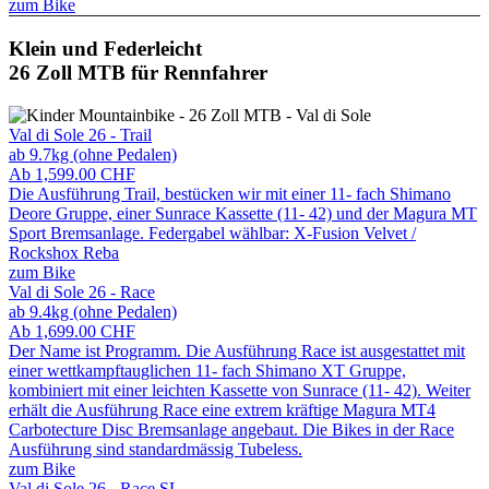
zum Bike
Klein und Federleicht
26 Zoll MTB für Rennfahrer
Val di Sole 26 - Trail
ab 9.7kg (ohne Pedalen)
Ab
1,599.00
CHF
Die Ausführung Trail, bestücken wir mit einer 11- fach Shimano
Deore Gruppe, einer Sunrace Kassette (11- 42) und der Magura MT
Sport Bremsanlage. Federgabel wählbar: X-Fusion Velvet /
Rockshox Reba
zum Bike
Val di Sole 26 - Race
ab 9.4kg (ohne Pedalen)
Ab
1,699.00
CHF
Der Name ist Programm. Die Ausführung Race ist ausgestattet mit
einer wettkampftauglichen 11- fach Shimano XT Gruppe,
kombiniert mit einer leichten Kassette von Sunrace (11- 42). Weiter
erhält die Ausführung Race eine extrem kräftige Magura MT4
Carbotecture Disc Bremsanlage angebaut. Die Bikes in der Race
Ausführung sind standardmässig Tubeless.
zum Bike
Val di Sole 26 - Race SL