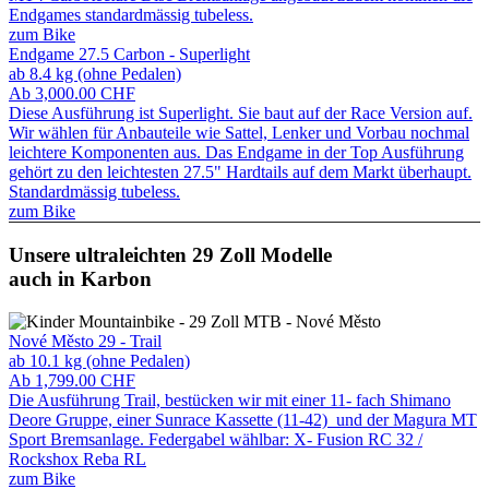
Endgames standardmässig tubeless.
zum Bike
Endgame 27.5 Carbon - Superlight
ab 8.4 kg (ohne Pedalen)
Ab
3,000.00
CHF
Diese Ausführung ist Superlight. Sie baut auf der Race Version auf.
Wir wählen für Anbauteile wie Sattel, Lenker und Vorbau nochmal
leichtere Komponenten aus. Das Endgame in der Top Ausführung
gehört zu den leichtesten 27.5" Hardtails auf dem Markt überhaupt.
Standardmässig tubeless.
zum Bike
Unsere ultraleichten 29 Zoll Modelle
auch in Karbon
Nové Město 29 - Trail
ab 10.1 kg (ohne Pedalen)
Ab
1,799.00
CHF
Die Ausführung Trail,
bestücken wir mit einer 11- fach Shimano
Deore Gruppe, einer Sunrace Kassette (11-42) und der Magura MT
Sport Bremsanlage. Federgabel wählbar: X- Fusion RC 32 /
Rockshox Reba RL
zum Bike