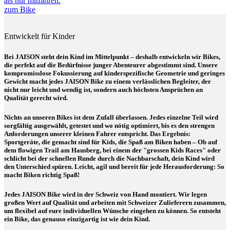
als nur mitfahren.
zum Bike
Entwickelt für Kinder
Bei JAISON steht dein Kind im Mittelpunkt – deshalb entwickeln wir Bikes,
die perfekt auf die Bedürfnisse junger Abenteurer abgestimmt sind. Unsere
kompromisslose Fokussierung auf kinderspezifische Geometrie und geringes
Gewicht macht jedes JAISON Bike zu einem verlässlichen Begleiter, der
nicht nur leicht und wendig ist, sondern auch höchsten Ansprüchen an
Qualität gerecht wird.
Nichts an unseren Bikes ist dem Zufall überlassen. Jedes einzelne Teil wird
sorgfältig ausgewählt, getestet und wo nötig optimiert, bis es den strengen
Anforderungen unserer kleinen Fahrer entspricht. Das Ergebnis:
Sportgeräte, die gemacht sind für Kids, die Spaß am Biken haben – Ob auf
dem flowigen Trail am Hausberg, bei einem der "grossen Kids Races" oder
schlicht bei der schnellen Runde durch die Nachbarschaft, dein Kind wird
den Unterschied spüren. Leicht, agil und bereit für jede Herausforderung: So
macht Biken richtig Spaß!
Jedes JAISON Bike wird in der Schweiz von Hand montiert. Wir legen
großen Wert auf Qualität und arbeiten mit Schweizer Zulieferern zusammen,
um flexibel auf eure individuellen Wünsche eingehen zu können. So entsteht
ein Bike, das genauso einzigartig ist wie dein Kind.