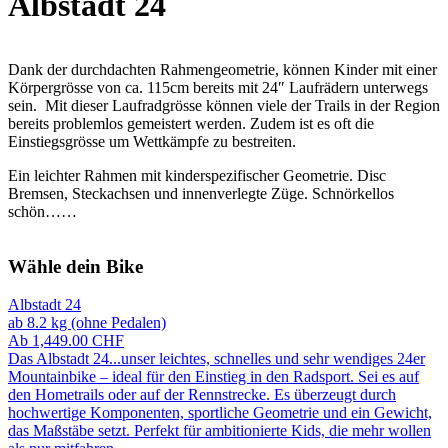
Albstadt 24
Dank der durchdachten Rahmengeometrie, können Kinder mit einer
Körpergrösse von ca. 115cm bereits mit 24″ Laufrädern unterwegs
sein. Mit dieser Laufradgrösse können viele der Trails in der Region
bereits problemlos gemeistert werden. Zudem ist es oft die
Einstiegsgrösse um Wettkämpfe zu bestreiten.
Ein leichter Rahmen mit kinderspezifischer Geometrie. Disc
Bremsen, Steckachsen und innenverlegte Züge. Schnörkellos
schön……
Wähle dein Bike
Albstadt 24
ab 8.2 kg (ohne Pedalen)
Ab
1,449.00
CHF
Das Albstadt 24...unser leichtes, schnelles und sehr wendiges 24er
Mountainbike – ideal für den Einstieg in den Radsport. Sei es auf
den Hometrails oder auf der Rennstrecke. Es überzeugt durch
hochwertige Komponenten, sportliche Geometrie und ein Gewicht,
das Maßstäbe setzt. Perfekt für ambitionierte Kids, die mehr wollen