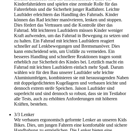
Kinderfahrrädern und spielen eine zentrale Rolle für das
Fahrerlebnis und die Sicherheit junger Radfahrer. Leichte
Laufräder erleichtern das Handling des Fahrrads. Kinder
können das Rad leichter manövrieren, lenken und stoppen.
Dies fördert das Vertrauen und die Kontrolle über das
Fahrrad. Mit leichteren Laufrädern müssen Kinder weniger
Kraft aufwenden, um das Fahrrad in Bewegung zu setzen und
zu halten. Ein Fahrrad mit leichten Laufrädern reagiert
schneller auf Lenkbewegungen und Bremsmanöver. Dies
kann entscheidend sein, um Unfälle zu vermeiden. Ein
besseres Handling und schnellere Reaktionen tragen somit
erheblich zur Sicherheit des Kindes bei. Letztlich macht ein
Fahrrad mit leichten Laufrädern einfach mehr Spaß. Darum
wählen wir für den Bau unserer Laufräder sehr leichte
Aluminiumfelgen, kombinieren sie mit herausragenden Naben
mit doppelgedichteten Kugellagern und verbauen leichte und
dennoch extrem steife Speichen. Jaison Laufräder sind
superleicht und sind dennoch so robust, dass sie im Testlabor
alle Tests, auch zu erhöhten Anforderungen mit höheren
Kräften, bestehen.
3/3
Lenker
Wir verbauen ergonomisch geformte Lenker an unseren Kids
Bikes. Dies, um jungen Fahrern eine komfortable und sichere
Handhabung zu ermöglichen. Die Lenker bieten eine