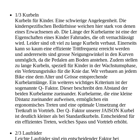
1/3
Kurbeln
Kurbeln für Kinder. Eine schwierige Angelegenheit. Die
kinderspezifischen Bedürfnisse weichen hier stark von denen
eines Erwachsenen ab. Die Länge der Kurbelarme ist eine der
Eigenschaften eines Kinder Fahrrades, die oft vernachlässigt
wird. Leider sind oft viel zu lange Kurbeln verbaut. Einerseits
kann so kaum eine effiziente Trittfrequenz erreicht werden
und andererseits sind grosse Neigungswinkel in den Kurven
unmöglich, da die Pedalen am Boden anstehen. Zudem stellen
zu lange Kurbeln, speziell für Kinder in der Wachstumsphase,
ein Verletzungsrisiko für die Knie dar. Wir verbauen an jedem
Bike eine dem Alter und Grösse entsprechende
Kurbelarmlänge. Ein weiteres wichtiges Kriterium ist der
sogenannte Q- Faktor. Dieser beschreibt den Abstand der
beiden Kurbelarme zueinander. Kurbelarme, die eine kleine
Distanz zueinander aufweisen, ermöglichen ein
ergonomisches Treten und eine optimale Umsetzung der
Tretkraft in Vortrieb. Der Q- Faktor unserer JAISON Kurbel
ist deutlich kleiner als bei Standardkurbeln. Entscheidend für
ein effizientes Treten, welches Spass und Vortrieb erhöht.
2/3
Laufräder
Leichte Laufräder sind ein entscheidender Faktor bei