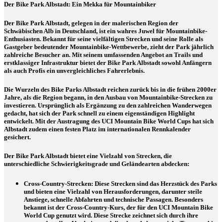
Der Bike Park Albstadt: Ein Mekka für Mountainbiker
Der Bike Park Albstadt, gelegen in der malerischen Region der
Schwäbischen Alb in Deutschland, ist ein wahres Juwel für Mountainbike-
Enthusiasten. Bekannt für seine vielfältigen Strecken und seine Rolle als
Gastgeber bedeutender Mountainbike-Wettbewerbe, zieht der Park jährlich
zahlreiche Besucher an. Mit seinem umfassenden Angebot an Trails und
erstklassiger Infrastruktur bietet der Bike Park Albstadt sowohl Anfängern
als auch Profis ein unvergleichliches Fahrerlebnis.
Die Wurzeln des Bike Parks Albstadt reichen zurück bis in die frühen 2000er
Jahre, als die Region begann, in den Ausbau von Mountainbike-Strecken zu
investieren. Ursprünglich als Ergänzung zu den zahlreichen Wanderwegen
gedacht, hat sich der Park schnell zu einem eigenständigen Highlight
entwickelt. Mit der Austragung des UCI Mountain Bike World Cups hat sich
Albstadt zudem einen festen Platz im internationalen Rennkalender
gesichert.
Der Bike Park Albstadt bietet eine Vielzahl von Strecken, die
unterschiedliche Schwierigkeitsgrade und Geländearten abdecken:
Cross-Country-Strecken
: Diese Strecken sind das Herzstück des Parks
und bieten eine Vielzahl von Herausforderungen, darunter steile
Anstiege, schnelle Abfahrten und technische Passagen. Besonders
bekannt ist der Cross-Country-Kurs, der für den UCI Mountain Bike
World Cup genutzt wird. Diese Strecke zeichnet sich durch ihre