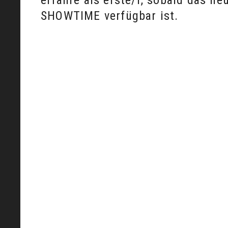
erfahre als erste/r, sobald das ne
SHOWTIME verfügbar ist.
Aktuelles
Aktuelles
JAISON
Jaison
Kids
Kids
Bikes
Bikes
wird