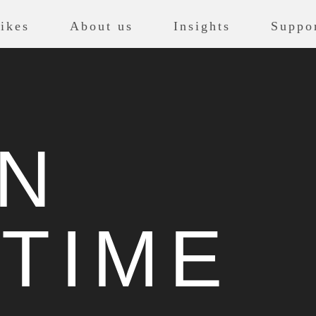
ikes
About us
Insights
Suppo
ON
TIME