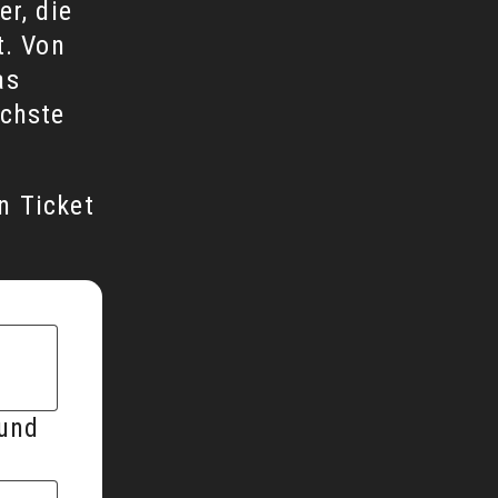
er, die
t. Von
as
ächste
n Ticket
 und