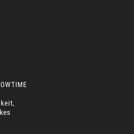
SHOWTIME
keit,
ikes