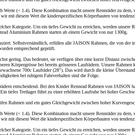
ach Werte (< 1.4). Diese Kombination macht unsere Rennräder zu dem, 
wir mit diesem Wert die kinderspezifischen Körperbauten von tendenzi
welcher Kategorie. Um ein tiefes Gewicht zu erreichen, werden unser
nrad Aluminium Rahmen starten ab einem Gewicht von nur 1300g.
iert. Selbstverständlich, erfüllen alle JAISON Rahmen, die von der 
wurden entsprechend geprüft.
hst gering. Das bedeutet, sie verfügen über eine kurze Distanz zwis
ineren Körpergrösse bei bereits grösseren Laufrädern. Unsere Rahmen 
ausgewachsene 700c Laufräder (28″). Das wird durch die kleine Übersta
igkeiten bei ruhigem Fahrverhalten sind die Folge.
hrrädern entscheidend. Bei den Kinder Rennrad Rahmen von JAISON ha
 Ein tiefes Tretlager führt zu einer erhöhten Laufruhe bei hoher Geschwi
ifen Rahmen und ein gutes Gleichgewicht zwischen hoher Kurvengeschw
ach Werte (< 1.4). Diese Kombination macht unsere Rennräder zu dem, 
wir mit diesem Wert die kinderspezifischen Körperbauten von tendenzi
welcher Kategorie. Um ein tiefes Gewicht zu erreichen, werden unser