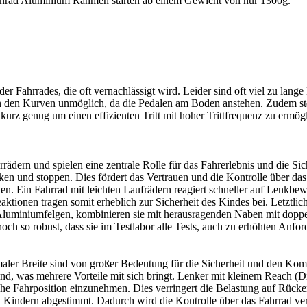
nrad Aluminium Rahmen starten ab einem Gewicht von nur 1300g.
r Fahrrades, die oft vernachlässigt wird. Leider sind oft viel zu lange
in den Kurven unmöglich, da die Pedalen am Boden anstehen. Zudem ste
d kurz genug um einen effizienten Tritt mit hoher Trittfrequenz zu e
rädern und spielen eine zentrale Rolle für das Fahrerlebnis und die Sic
ken und stoppen. Dies fördert das Vertrauen und die Kontrolle über da
en. Ein Fahrrad mit leichten Laufrädern reagiert schneller auf Lenk
ktionen tragen somit erheblich zur Sicherheit des Kindes bei. Letztlic
 Aluminiumfelgen, kombinieren sie mit herausragenden Naben mit dopp
noch so robust, dass sie im Testlabor alle Tests, auch zu erhöhten Anfo
er Breite sind von großer Bedeutung für die Sicherheit und den Komfo
nd, was mehrere Vorteile mit sich bringt. Lenker mit kleinem Reach (
che Fahrposition einzunehmen. Dies verringert die Belastung auf Rück
on Kindern abgestimmt. Dadurch wird die Kontrolle über das Fahrrad ve