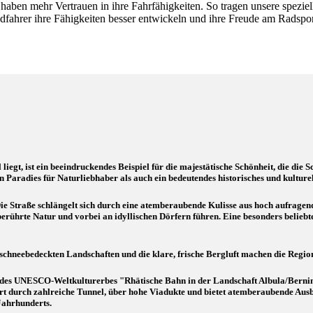
d haben mehr Vertrauen in ihre Fahrfähigkeiten. So tragen unsere spez
fahrer ihre Fähigkeiten besser entwickeln und ihre Freude am Radspor
iegt, ist ein beeindruckendes Beispiel für die majestätische Schönheit, die die 
 Paradies für Naturliebhaber als auch ein bedeutendes historisches und kulture
 Die Straße schlängelt sich durch eine atemberaubende Kulisse aus hoch aufrag
berührte Natur und vorbei an idyllischen Dörfern führen. Eine besonders belie
chneebedeckten Landschaften und die klare, frische Bergluft machen die Region
 des UNESCO-Weltkulturerbes "Rhätische Bahn in der Landschaft Albula/Bernina" is
t durch zahlreiche Tunnel, über hohe Viadukte und bietet atemberaubende Ausbli
Jahrhunderts.