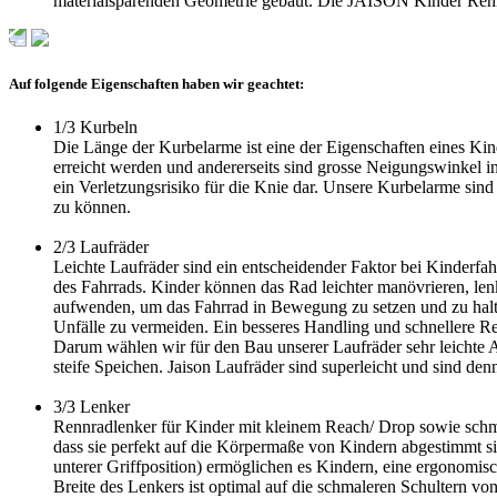
materialsparenden Geometrie gebaut. Die JAISON Kinder Ren
Auf folgende Eigenschaften haben wir geachtet:
1/3
Kurbeln
Die Länge der Kurbelarme ist eine der Eigenschaften eines Kinde
erreicht werden und andererseits sind grosse Neigungswinkel 
ein Verletzungsrisiko für die Knie dar. Unsere Kurbelarme sin
zu können.
2/3
Laufräder
Leichte Laufräder sind ein entscheidender Faktor bei Kinderfahr
des Fahrrads. Kinder können das Rad leichter manövrieren, len
aufwenden, um das Fahrrad in Bewegung zu setzen und zu halt
Unfälle zu vermeiden. Ein besseres Handling und schnellere Rea
Darum wählen wir für den Bau unserer Laufräder sehr leichte
steife Speichen. Jaison Laufräder sind superleicht und sind den
3/3
Lenker
Rennradlenker für Kinder mit kleinem Reach/ Drop sowie schmal
dass sie perfekt auf die Körpermaße von Kindern abgestimmt si
unterer Griffposition) ermöglichen es Kindern, eine ergonomis
Breite des Lenkers ist optimal auf die schmaleren Schultern v