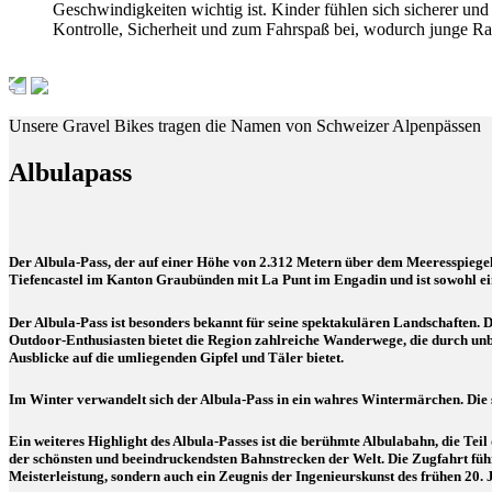
Geschwindigkeiten wichtig ist. Kinder fühlen sich sicherer un
Kontrolle, Sicherheit und zum Fahrspaß bei, wodurch junge Rad
Unsere Gravel Bikes tragen die Namen von Schweizer Alpenpässen
Albulapass
Der Albula-Pass, der auf einer Höhe von 2.312 Metern über dem Meeresspiegel l
Tiefencastel im Kanton Graubünden mit La Punt im Engadin und ist sowohl ein
Der Albula-Pass ist besonders bekannt für seine spektakulären Landschaften.
Outdoor-Enthusiasten bietet die Region zahlreiche Wanderwege, die durch un
Ausblicke auf die umliegenden Gipfel und Täler bietet.
Im Winter verwandelt sich der Albula-Pass in ein wahres Wintermärchen. Die s
Ein weiteres Highlight des Albula-Passes ist die berühmte Albulabahn, die Teil
der schönsten und beeindruckendsten Bahnstrecken der Welt. Die Zugfahrt führ
Meisterleistung, sondern auch ein Zeugnis der Ingenieurskunst des frühen 20. 