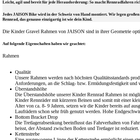
Leicht, agil und bereit für jede Herausforderung: So macht Rennradfahren ric
Jedes JAISON Bike wird in der Schweiz von Hand montiert. Wir legen großen W
Rennrad, das genauso einzigartig ist wie dein Kind.
Die Kinder Gravel Rahmen von JAISON sind in ihrer Geometrie optim
Auf folgende Eigenschaften haben wir geachtet:
Rahmen
Qualität
Unsere Rahmen werden nach höchsten Qualitätsstandards produz
Anforderungen, an die Schlag- bzw. Ermüdungsfestigkeit und 
Überstandshöhe
Die Überstandshöhe unserer Kinder Rennrad Rahmen ist möglic
Kinder Rennräder mit kürzeren Beinen und somit mit einer kle
Alter von ca. 8- 9 Jahren, setzen wir die Kinder bereits auf 
Laufrädern schon sehr früh genutzt werden. Hohe Endgeschwind
Bottom Bracket Drop
Die Tretlagerabsenkung beeinflusst das Fahrverhalten von Fa
heisst, der Abstand zwischen Boden und Tretlager ist reduziert.
Kettenstrebe
Eine ausgewogene Länge der Kettenstrebe ermöglicht einen ste