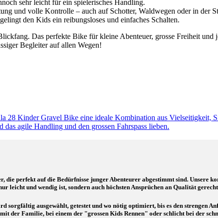
och sehr leicht für ein spielerisches Handling.
tung und volle Kontrolle – auch auf Schotter, Waldwegen oder in der St
gelingt den Kids ein reibungsloses und einfaches Schalten.
ckfang. Das perfekte Bike für kleine Abenteuer, grosse Freiheit und 
ssiger Begleiter auf allen Wegen!
a 28 Kinder Gravel Bike eine ideale Kombination aus Vielseitigkeit, Si
 das agile Handling und den grossen Fahrspass lieben.
r, die perfekt auf die Bedürfnisse junger Abenteurer abgestimmt sind. Unsere 
ur leicht und wendig ist, sondern auch höchsten Ansprüchen an Qualität gerecht
rd sorgfältig ausgewählt, getestet und wo nötig optimiert, bis es den strengen A
it der Familie, bei einem der "grossen Kids Rennen" oder schlicht bei der sch