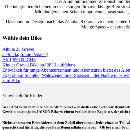
Der Aluminiumrahmen ist robust und denn
Die integrierten Scheibenbremsen sorgen für zuverlässige Bremsleis
Mit kindgerechten Schaltkomponenten ausgestattet, 
Das moderne Design macht das Albula 28 Gravel zu einem echten Bli
Menge Spass – ein zuverlä
Wähle dein Bike
Albula 28 Gravel
ab 8.5 kg (ohne Pedalen)
Ab
1,650.00
CHF
Kinder Gravel Bike auf 28" Laufrädern.
Entwickelt für junge Abenteurerinnen und Abenteurer, bietet das Albul
Egal ob auf Schotter, Waldwegen oder Strassen – der Nachwuchs wird
zum Bike
Entwickelt für Kinder
Bei JAISON steht dein Kind im Mittelpunkt – deshalb entwickeln wir Rennräde
Gewicht macht jedes JAISON Bike zu einem verlässlichen Begleiter, der nicht n
Nichts an unseren Rennrädern ist dem Zufall überlassen. Jedes einzelne Teil wi
gemacht sind für Kids, die Spaß am Rennradfahren haben – Ob bei einer Tour m