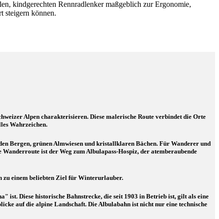
iellen, kindgerechten Rennradlenker maßgeblich zur Ergonomie,
t steigern können.
Schweizer Alpen charakterisieren. Diese malerische Route verbindet die Orte
lles Wahrzeichen.
enden Bergen, grünen Almwiesen und kristallklaren Bächen. Für Wanderer und
bte Wanderroute ist der Weg zum Albulapass-Hospiz, der atemberaubende
 zu einem beliebten Ziel für Winterurlauber.
t. Diese historische Bahnstrecke, die seit 1903 in Betrieb ist, gilt als eine
cke auf die alpine Landschaft. Die Albulabahn ist nicht nur eine technische