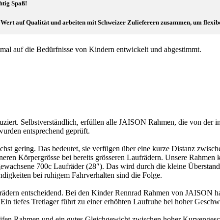
htig Spaß!
ert auf Qualität und arbeiten mit Schweizer Zulieferern zusammen, um flexibel
al auf die Bedürfnisse von Kindern entwickelt und abgestimmt.
iert. Selbstverständlich, erfüllen alle JAISON Rahmen, die von der 
wurden entsprechend geprüft.
hst gering. Das bedeutet, sie verfügen über eine kurze Distanz zwis
ineren Körpergrösse bei bereits grösseren Laufrädern. Unsere Rahmen 
ausgewachsene 700c Laufräder (28″). Das wird durch die kleine Übersta
igkeiten bei ruhigem Fahrverhalten sind die Folge.
hrrädern entscheidend. Bei den Kinder Rennrad Rahmen von JAISON ha
 Ein tiefes Tretlager führt zu einer erhöhten Laufruhe bei hoher Geschwi
ifen Rahmen und ein gutes Gleichgewicht zwischen hoher Kurvengeschw