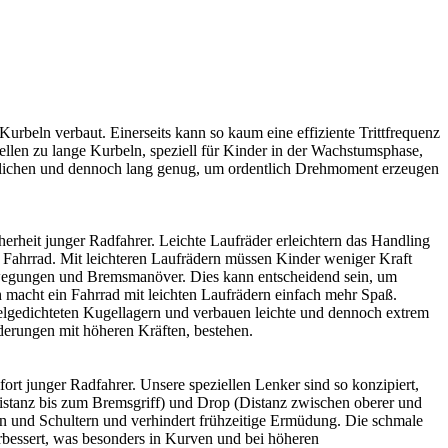
 Kurbeln verbaut. Einerseits kann so kaum eine effiziente Trittfrequenz
llen zu lange Kurbeln, speziell für Kinder in der Wachstumsphase,
rmöglichen und dennoch lang genug, um ordentlich Drehmoment erzeugen
herheit junger Radfahrer. Leichte Laufräder erleichtern das Handling
s Fahrrad. Mit leichteren Laufrädern müssen Kinder weniger Kraft
bewegungen und Bremsmanöver. Dies kann entscheidend sein, um
h macht ein Fahrrad mit leichten Laufrädern einfach mehr Spaß.
elgedichteten Kugellagern und verbauen leichte und dennoch extrem
rderungen mit höheren Kräften, bestehen.
rt junger Radfahrer. Unsere speziellen Lenker sind so konzipiert,
Distanz bis zum Bremsgriff) und Drop (Distanz zwischen oberer und
en und Schultern und verhindert frühzeitige Ermüdung. Die schmale
rbessert, was besonders in Kurven und bei höheren