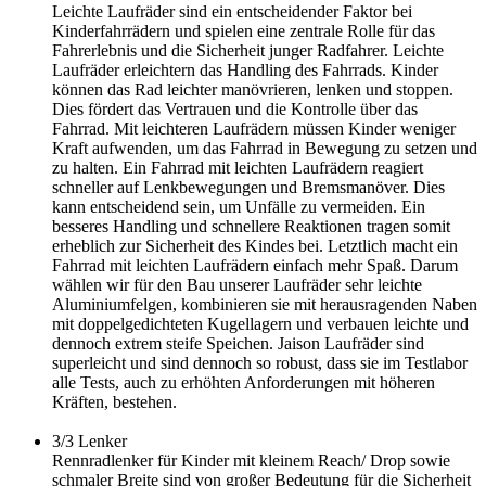
Leichte Laufräder sind ein entscheidender Faktor bei
Kinderfahrrädern und spielen eine zentrale Rolle für das
Fahrerlebnis und die Sicherheit junger Radfahrer. Leichte
Laufräder erleichtern das Handling des Fahrrads. Kinder
können das Rad leichter manövrieren, lenken und stoppen.
Dies fördert das Vertrauen und die Kontrolle über das
Fahrrad. Mit leichteren Laufrädern müssen Kinder weniger
Kraft aufwenden, um das Fahrrad in Bewegung zu setzen und
zu halten. Ein Fahrrad mit leichten Laufrädern reagiert
schneller auf Lenkbewegungen und Bremsmanöver. Dies
kann entscheidend sein, um Unfälle zu vermeiden. Ein
besseres Handling und schnellere Reaktionen tragen somit
erheblich zur Sicherheit des Kindes bei. Letztlich macht ein
Fahrrad mit leichten Laufrädern einfach mehr Spaß. Darum
wählen wir für den Bau unserer Laufräder sehr leichte
Aluminiumfelgen, kombinieren sie mit herausragenden Naben
mit doppelgedichteten Kugellagern und verbauen leichte und
dennoch extrem steife Speichen. Jaison Laufräder sind
superleicht und sind dennoch so robust, dass sie im Testlabor
alle Tests, auch zu erhöhten Anforderungen mit höheren
Kräften, bestehen.
3/3
Lenker
Rennradlenker für Kinder mit kleinem Reach/ Drop sowie
schmaler Breite sind von großer Bedeutung für die Sicherheit