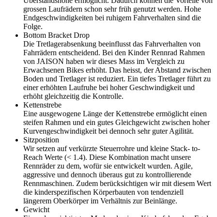
Überstandshöhe ermöglicht. Dadurch können die Vorteile von
grossen Laufrädern schon sehr früh genutzt werden. Hohe
Endgeschwindigkeiten bei ruhigem Fahrverhalten sind die
Folge.
Bottom Bracket Drop
Die Tretlagerabsenkung beeinflusst das Fahrverhalten von
Fahrrädern entscheidend. Bei den Kinder Rennrad Rahmen
von JAISON haben wir dieses Mass im Vergleich zu
Erwachsenen Bikes erhöht. Das heisst, der Abstand zwischen
Boden und Tretlager ist reduziert. Ein tiefes Tretlager führt zu
einer erhöhten Laufruhe bei hoher Geschwindigkeit und
erhöht gleichzeitig die Kontrolle.
Kettenstrebe
Eine ausgewogene Länge der Kettenstrebe ermöglicht einen
steifen Rahmen und ein gutes Gleichgewicht zwischen hoher
Kurvengeschwindigkeit bei dennoch sehr guter Agilität.
Sitzposition
Wir setzen auf verkürzte Steuerrohre und kleine Stack- to-
Reach Werte (< 1.4). Diese Kombination macht unsere
Rennräder zu dem, wofür sie entwickelt wurden. Agile,
aggressive und dennoch überaus gut zu kontrollierende
Rennmaschinen. Zudem berücksichtigen wir mit diesem Wert
die kinderspezifischen Körperbauten von tendenziell
längerem Oberkörper im Verhältnis zur Beinlänge.
Gewicht