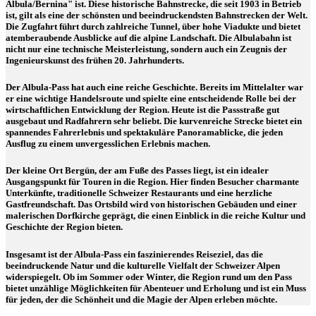
Albula/Bernina" ist. Diese historische Bahnstrecke, die seit 1903 in Betrieb
ist, gilt als eine der schönsten und beeindruckendsten Bahnstrecken der Welt.
Die Zugfahrt führt durch zahlreiche Tunnel, über hohe Viadukte und bietet
atemberaubende Ausblicke auf die alpine Landschaft. Die Albulabahn ist
nicht nur eine technische Meisterleistung, sondern auch ein Zeugnis der
Ingenieurskunst des frühen 20. Jahrhunderts.
Der Albula-Pass hat auch eine reiche Geschichte. Bereits im Mittelalter war
er eine wichtige Handelsroute und spielte eine entscheidende Rolle bei der
wirtschaftlichen Entwicklung der Region. Heute ist die Passstraße gut
ausgebaut und Radfahrern sehr beliebt. Die kurvenreiche Strecke bietet ein
spannendes Fahrerlebnis und spektakuläre Panoramablicke, die jeden
Ausflug zu einem unvergesslichen Erlebnis machen.
Der kleine Ort Bergün, der am Fuße des Passes liegt, ist ein idealer
Ausgangspunkt für Touren in die Region. Hier finden Besucher charmante
Unterkünfte, traditionelle Schweizer Restaurants und eine herzliche
Gastfreundschaft. Das Ortsbild wird von historischen Gebäuden und einer
malerischen Dorfkirche geprägt, die einen Einblick in die reiche Kultur und
Geschichte der Region bieten.
Insgesamt ist der Albula-Pass ein faszinierendes Reiseziel, das die
beeindruckende Natur und die kulturelle Vielfalt der Schweizer Alpen
widerspiegelt. Ob im Sommer oder Winter, die Region rund um den Pass
bietet unzählige Möglichkeiten für Abenteuer und Erholung und ist ein Muss
für jeden, der die Schönheit und die Magie der Alpen erleben möchte.