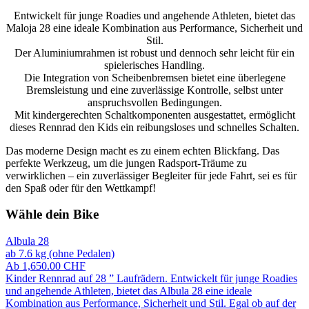
Entwickelt für junge Roadies und angehende Athleten, bietet das
Maloja 28 eine ideale Kombination aus Performance, Sicherheit und
Stil.
Der Aluminiumrahmen ist robust und dennoch sehr leicht für ein
spielerisches Handling.
Die Integration von Scheibenbremsen bietet eine überlegene
Bremsleistung und eine zuverlässige Kontrolle, selbst unter
anspruchsvollen Bedingungen.
Mit kindergerechten Schaltkomponenten ausgestattet, ermöglicht
dieses Rennrad den Kids ein reibungsloses und schnelles Schalten.
Das moderne Design macht es zu einem echten Blickfang. Das
perfekte Werkzeug, um die jungen Radsport-Träume zu
verwirklichen – ein zuverlässiger Begleiter für jede Fahrt, sei es für
den Spaß oder für den Wettkampf!
Wähle dein Bike
Albula 28
ab 7.6 kg (ohne Pedalen)
Ab
1,650.00
CHF
Kinder Rennrad auf 28 ” Laufrädern. Entwickelt für junge Roadies
und angehende Athleten, bietet das Albula 28 eine ideale
Kombination aus Performance, Sicherheit und Stil. Egal ob auf der