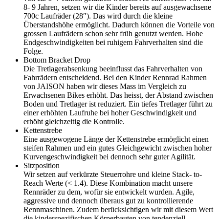
8- 9 Jahren, setzen wir die Kinder bereits auf ausgewachsene
700c Laufräder (28″). Das wird durch die kleine
Überstandshöhe ermöglicht. Dadurch können die Vorteile von
grossen Laufrädern schon sehr früh genutzt werden. Hohe
Endgeschwindigkeiten bei ruhigem Fahrverhalten sind die
Folge.
Bottom Bracket Drop
Die Tretlagerabsenkung beeinflusst das Fahrverhalten von
Fahrrädern entscheidend. Bei den Kinder Rennrad Rahmen
von JAISON haben wir dieses Mass im Vergleich zu
Erwachsenen Bikes erhöht. Das heisst, der Abstand zwischen
Boden und Tretlager ist reduziert. Ein tiefes Tretlager führt zu
einer erhöhten Laufruhe bei hoher Geschwindigkeit und
erhöht gleichzeitig die Kontrolle.
Kettenstrebe
Eine ausgewogene Länge der Kettenstrebe ermöglicht einen
steifen Rahmen und ein gutes Gleichgewicht zwischen hoher
Kurvengeschwindigkeit bei dennoch sehr guter Agilität.
Sitzposition
Wir setzen auf verkürzte Steuerrohre und kleine Stack- to-
Reach Werte (< 1.4). Diese Kombination macht unsere
Rennräder zu dem, wofür sie entwickelt wurden. Agile,
aggressive und dennoch überaus gut zu kontrollierende
Rennmaschinen. Zudem berücksichtigen wir mit diesem Wert
die kinderspezifischen Körperbauten von tendenziell