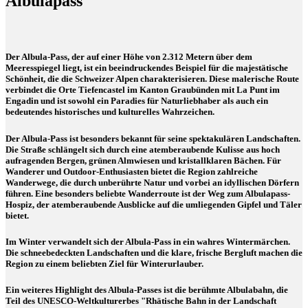
Albulapass
Der Albula-Pass, der auf einer Höhe von 2.312 Metern über dem
Meeresspiegel liegt, ist ein beeindruckendes Beispiel für die majestätische
Schönheit, die die Schweizer Alpen charakterisieren. Diese malerische Route
verbindet die Orte Tiefencastel im Kanton Graubünden mit La Punt im
Engadin und ist sowohl ein Paradies für Naturliebhaber als auch ein
bedeutendes historisches und kulturelles Wahrzeichen.
Der Albula-Pass ist besonders bekannt für seine spektakulären Landschaften.
Die Straße schlängelt sich durch eine atemberaubende Kulisse aus hoch
aufragenden Bergen, grünen Almwiesen und kristallklaren Bächen. Für
Wanderer und Outdoor-Enthusiasten bietet die Region zahlreiche
Wanderwege, die durch unberührte Natur und vorbei an idyllischen Dörfern
führen. Eine besonders beliebte Wanderroute ist der Weg zum Albulapass-
Hospiz, der atemberaubende Ausblicke auf die umliegenden Gipfel und Täler
bietet.
Im Winter verwandelt sich der Albula-Pass in ein wahres Wintermärchen.
Die schneebedeckten Landschaften und die klare, frische Bergluft machen die
Region zu einem beliebten Ziel für Winterurlauber.
Ein weiteres Highlight des Albula-Passes ist die berühmte Albulabahn, die
Teil des UNESCO-Weltkulturerbes "Rhätische Bahn in der Landschaft