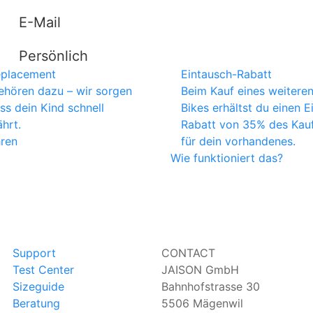
E-Mail
Persönlich
eplacement
Eintausch-Rabatt
ehören dazu – wir sorgen
Beim Kauf eines weitere
ass dein Kind schnell
Bikes erhältst du einen E
ährt.
Rabatt von 35% des Kauf
hren
für dein vorhandenes.
Wie funktioniert das?
Support
CONTACT
Test Center
JAISON GmbH
Sizeguide
Bahnhofstrasse 30
Beratung
5506 Mägenwil