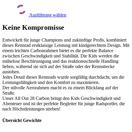
Optionen
Dieses
können
Produkt
auf
Ausführung wählen
weist
der
mehrere
Produktseite
Varianten
Keine Kompromisse
gewählt
auf.
werden
Die
Entwickelt für junge Champions und zukünftige Profis, kombiniert
Optionen
dieses Rennrad erstklassige Leistung mit kindgerechtem Design. Mit
können
einem leichten Carbonrahmen bietet es die perfekte Balance
auf
zwischen Geschwindigkeit und Stabilität. Die Kids werden die
der
mühelose Beschleunigung und das reaktionsschnelle Handling
Produktseite
lieben, während sie sich auf der Straße oder der Rennstrecke
gewählt
austoben.
werden
Jedes Detail dieses Rennrads wurde sorgfältig durchdacht, um die
Leistungsfähigkeit und den Komfort zu maximieren.
Der stilvolle Aerorahmen macht es zu einem Blickfang auf der
Straße.
Unser All Out 28 Carbon bringt den Kids Geschwindigkeit und
Abenteuer und ist der perfekte Begleiter für junge Radsportler, die
nach Höchstleistungen streben!
Übersicht Gewichte