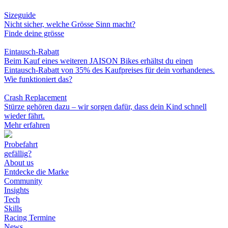
Sizeguide
Nicht sicher, welche Grösse Sinn macht?
Finde deine grösse
Eintausch-Rabatt
Beim Kauf eines weiteren JAISON Bikes erhältst du einen
Eintausch-Rabatt von 35% des Kaufpreises für dein vorhandenes.
Wie funktioniert das?
Crash Replacement
Stürze gehören dazu – wir sorgen dafür, dass dein Kind schnell
wieder fährt.
Mehr erfahren
Probefahrt
gefällig?
About us
Entdecke die Marke
Community
Insights
Tech
Skills
Racing Termine
News