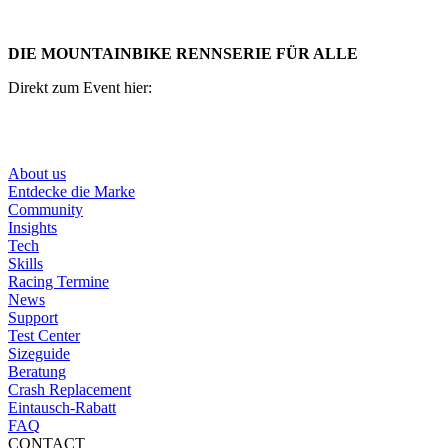
DIE MOUNTAINBIKE RENNSERIE FÜR ALLE
Direkt zum Event hier:
Egg – MTB Race Series
About us
Entdecke die Marke
Community
Insights
Tech
Skills
Racing Termine
News
Support
Test Center
Sizeguide
Beratung
Crash Replacement
Eintausch-Rabatt
FAQ
CONTACT