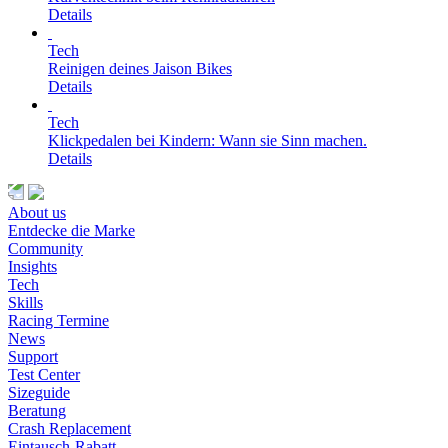
Details
Tech
Reinigen deines Jaison Bikes
Details
Tech
Klickpedalen bei Kindern: Wann sie Sinn machen.
Details
About us
Entdecke die Marke
Community
Insights
Tech
Skills
Racing Termine
News
Support
Test Center
Sizeguide
Beratung
Crash Replacement
Eintausch-Rabatt