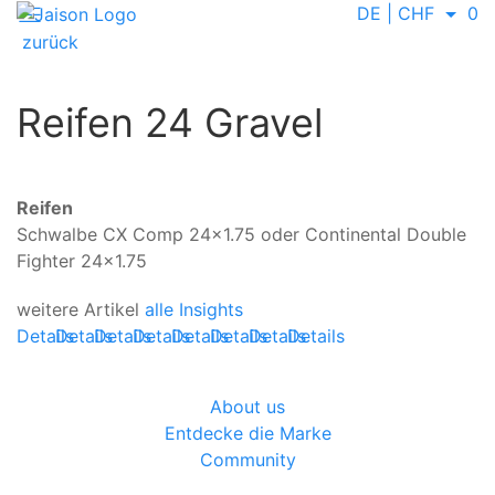
DE | CHF
0
zurück
Aktuelles
Aktuelles
JAISON
Jaison
Kids
Reifen 24 Gravel
Kids
Bikes
Tech
Bikes
wird
Klickpedalen
wird
Sponsor
bei
Partner
des
Aktuelles
Tech
Kindern:
Reifen
Aktuelles
der
ŠKODA
Frischer
Skills
Reinigen
Wann
Schwalbe CX Comp 24×1.75 oder Continental Double
Jaison
Aktuelles
MTB
Swiss
Look,
Kurventechnik
deines
sie
Fighter 24×1.75
SHOWTIME
Jaison
Race
Bike
bewährte
beim
Jaison
Sinn
weitere Artikel
XC
SHOWTIME
Series
Cup!
alle Insights
Qualität
Rennradfahren
Bikes
machen.
Details
Details
Details
Details
Details
Details
Details
Details
About us
Entdecke die Marke
Community