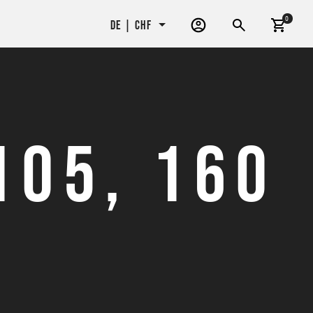
0
DE | CHF
105, 160