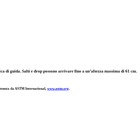
cnica di guida. Salti e drop possono arrivare fino a un’altezza massima di 61 cm.
ttenuta da
ASTM
International,
www.
astm
.org
.