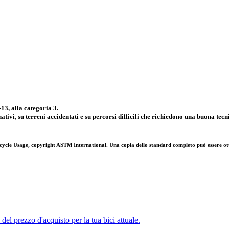
3, alla categoria 3.
nativi, su terreni accidentati e su percorsi difficili che richiedono una buona te
cycle Usage, copyright
ASTM
International. Una copia dello standard completo può essere o
l prezzo d'acquisto per la tua bici attuale.