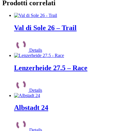
Prodotti correlati
Val di Sole 26 – Trail
Questo
prodotto
Details
ha
più
varianti.
Le
Lenzerheide 27.5 – Race
opzioni
possono
Questo
essere
prodotto
scelte
Details
ha
nella
più
pagina
varianti.
del
Le
Albstadt 24
prodotto
opzioni
possono
Questo
essere
prodotto
scelte
Details
ha