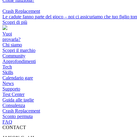
Come funziona?
Crash Replacement
Le cadute fanno parte del gioco – noi ci assicuriamo che tuo figlio tor
Scopri di più
Vuoi
provarla?
Chi siamo
Scopri il marchio
Community
Approfondimenti
Tech
Skills
Calendario gare
News
Supporto
Test Center
Guida alle taglie
Consulenza
Crash Replacement
Sconto permuta
FAQ
CONTACT