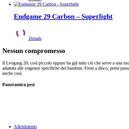
nella
più
pagina
varianti.
del
Le
Endgame 29 Carbon – Superlight
prodotto
opzioni
possono
Questo
essere
prodotto
scelte
Details
ha
nella
più
pagina
varianti.
Nessun compromesso
del
Le
prodotto
opzioni
Il Leogang 20, così piccolo eppure ha già tutto ciò che serve a una m
possono
adattata alle esigenze specifiche dei bambini. Freni a disco, perni pass
essere
anche così.
scelte
nella
Panoramica pesi
pagina
del
prodotto
Allestimento