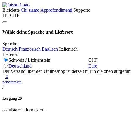
Biciclette
Chi siamo
Approfondimenti
Supporto
IT | CHF
Wähle deine Sprache und Lieferort
Sprache
Deutsch
Französisch
Englisch
Italienisch
Lieferort
Schweiz / Lichtenstein
CHF
Deutschland
Euro
Der Versand über den Onlineshop ist derzeit nur in die oben aufgefüh
0
panoramica
/
Leogang 20
acquistare
Informazioni