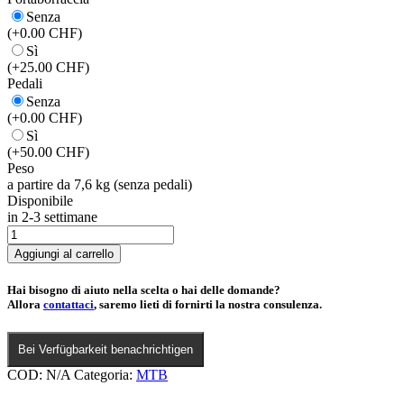
Senza
(+0.00 CHF)
Sì
(+25.00 CHF)
Pedali
Senza
(+0.00 CHF)
Sì
(+50.00 CHF)
Peso
a partire da 7,6 kg (senza pedali)
Disponibile
in 2-3 settimane
Leogang
20
Aggiungi al carrello
quantità
Hai bisogno di aiuto nella scelta o hai delle domande?
Allora
contattaci
, saremo lieti di fornirti la nostra consulenza.
Bei Verfügbarkeit benachrichtigen
COD:
N/A
Categoria:
MTB