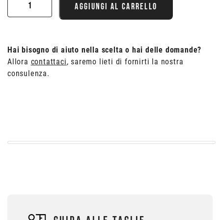
Attacco
AGGIUNGI AL CARRELLO
manubrio
40
mm
Hai bisogno di aiuto nella scelta o hai delle domande?
quantità
Allora
contattaci
, saremo lieti di fornirti la nostra
consulenza.