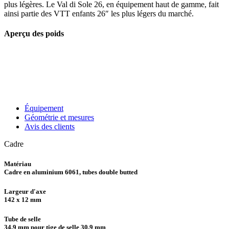
plus légères. Le Val di Sole 26, en équipement haut de gamme, fait
sur
ainsi partie des VTT enfants 26″ les plus légers du marché.
la
page
Aperçu des poids
du
produit
Équipement
Géométrie et mesures
Avis des clients
Cadre
Matériau
Cadre en aluminium 6061, tubes double butted
Largeur d'axe
142 x 12 mm
Tube de selle
34,9 mm pour tige de selle 30,9 mm