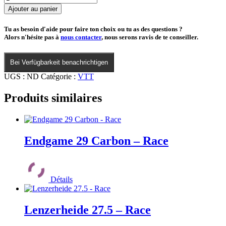
de
Ajouter au panier
Val
di
Tu as besoin d'aide pour faire ton choix ou tu as des questions ?
Sole
Alors n'hésite pas à
nous contacter
, nous serons ravis de te conseiller.
26
-
Race
Bei Verfügbarkeit benachrichtigen
SL
UGS :
ND
Catégorie :
VTT
Produits similaires
Endgame 29 Carbon – Race
Ce
produit
Détails
a
plusieurs
variations.
Les
Lenzerheide 27.5 – Race
options
peuvent