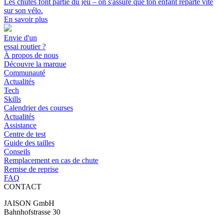
Les chutes font partie du jeu – on s'assure que ton enfant reparte vite
sur son vélo.
En savoir plus
Envie d'un
essai routier ?
À propos de nous
Découvre la marque
Communauté
Actualités
Tech
Skills
Calendrier des courses
Actualités
Assistance
Centre de test
Guide des tailles
Conseils
Remplacement en cas de chute
Remise de reprise
FAQ
CONTACT
JAISON GmbH
Bahnhofstrasse 30