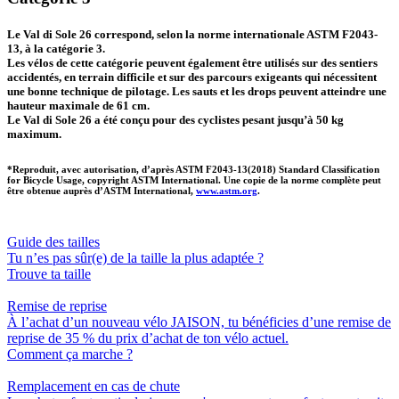
Le Val di Sole 26 correspond, selon la norme internationale ASTM F2043-
13, à la catégorie 3.
Les vélos de cette catégorie peuvent également être utilisés sur des sentiers
accidentés, en terrain difficile et sur des parcours exigeants qui nécessitent
une bonne technique de pilotage. Les sauts et les drops peuvent atteindre une
hauteur maximale de 61 cm.
Le Val di Sole 26 a été conçu pour des cyclistes pesant jusqu’à 50 kg
maximum.
*Reproduit, avec autorisation, d’après
ASTM
F2043-13(2018) Standard Classification
for Bicycle Usage, copyright
ASTM
International. Une copie de la norme complète peut
être obtenue auprès d’
ASTM
International,
www.
astm
.org
.
Guide des tailles
Tu n’es pas sûr(e) de la taille la plus adaptée ?
Trouve ta taille
Remise de reprise
À l’achat d’un nouveau vélo JAISON, tu bénéficies d’une remise de
reprise de 35 % du prix d’achat de ton vélo actuel.
Comment ça marche ?
Remplacement en cas de chute