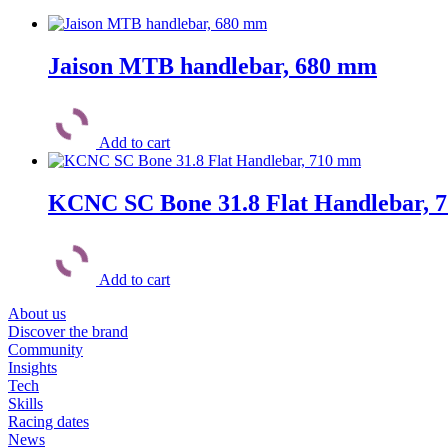
Jaison MTB handlebar, 680 mm
Add to cart
KCNC SC Bone 31.8 Flat Handlebar, 
Add to cart
About us
Discover the brand
Community
Insights
Tech
Skills
Racing dates
News