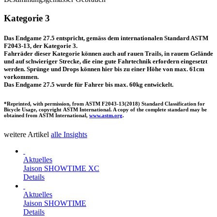
Kategorie
3
Das Endgame 27.5 entspricht, gemäss dem internationalen Standard ASTM
F2043-13, der Kategorie 3.
Fahrräder dieser Kategorie können auch auf rauen Trails, in rauem Gelände
und auf schwieriger Strecke, die eine gute Fahrtechnik erfordern eingesetzt
werden. Sprünge und Drops können hier bis zu einer Höhe von max. 61cm
vorkommen.
Das Endgame 27.5 wurde für Fahrer bis max. 60kg entwickelt.
*Reprinted, with permission, from
ASTM
F2043-13(2018) Standard Classification for
Bicycle Usage, copyright
ASTM
International. A copy of the complete standard may be
obtained from
ASTM
International,
www.
astm
.org
.
weitere Artikel
alle Insights
Aktuelles
Jaison SHOWTIME XC
Details
Aktuelles
Jaison SHOWTIME
Details