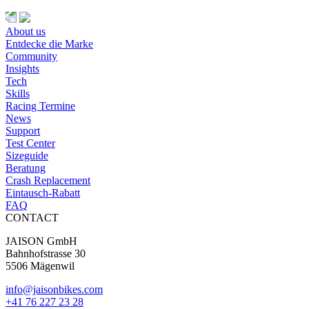
About us
Entdecke die Marke
Community
Insights
Tech
Skills
Racing Termine
News
Support
Test Center
Sizeguide
Beratung
Crash Replacement
Eintausch-Rabatt
FAQ
CONTACT
JAISON GmbH
Bahnhofstrasse 30
5506 Mägenwil
info@jaisonbikes.com
+41 76 227 23 28